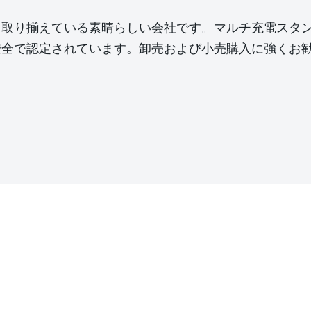
ロジー主導社会のニー
く取り揃えている素晴らしい会社です。マルチ充電スタ
ジェント製造を世界中
安全で認定されています。卸売および小売購入に強くお
ベーションとテクノロ
の証です。私たちはあ
なたの携帯電話アクセ
トナーになることを楽