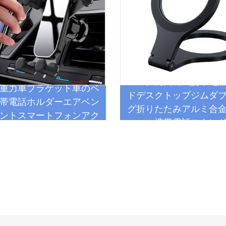
テリジェントであるこ
をより簡単、便利、効
中国のインテリジェン
人々がイノベーション
恵を受けられるように
 角度調整可能なミニユニバ
マルチ両面磁気携帯電
の高い革新的な製品を
重力車ブラケット車のベ
ドデスクトップジムダ
ーズを満たすだけでは
帯電話ホルダーエアベン
グ折りたたみアルミ合
に変化する市場の進化
ントスマートフォンアク
携帯電話スタン
セサリー用
す。私たちは、最終的
あると理解しています
の技術進歩やライフス
ています。結論として
ンドと会社を選択する
質、継続的なイノベー
しています。実用的か