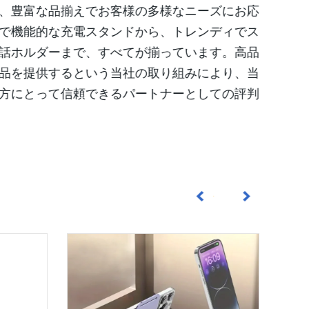
、豊富な品揃えでお客様の多様なニーズにお応
で機能的な充電スタンドから、トレンディでス
話ホルダーまで、すべてが揃っています。高品
品を提供するという当社の取り組みにより、当
方にとって信頼できるパートナーとしての評判
社を選択すべき主な理由の 1 つは、市場の需要
重点を置く当社の揺るぎない献身です。私たち
客満足が私たちのすべての活動の中核であるべ
この基本原則に従って、当社の製品がお客様の
く、それを超えることを保証するよう努めてい
し、厳格な性能試験を実施することにより、製
証し、お客様に安心をお届けします。グローバ
として、海外60か国以上での存在感を確立し
革新とトレンドの先を行く当社の取り組みによ
的であるだけでなく、ファッショナブルでイン