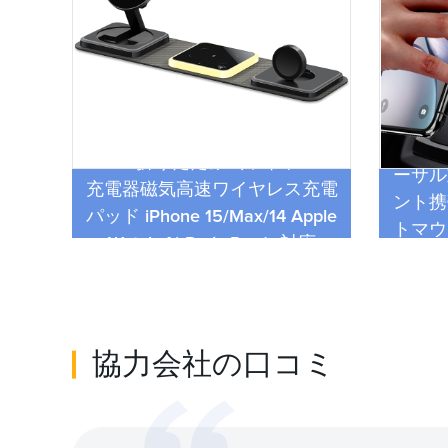
360
3 in 1 折りたたみ式ワイヤレス
ドを備
ーサル
充電器磁気高速ワイヤレス充電
 15
ント携
パッド iPhone 15/Max/14 Apple
ッド
トマウ
Watch AirPods Pro に対応
協力会社の口コミ