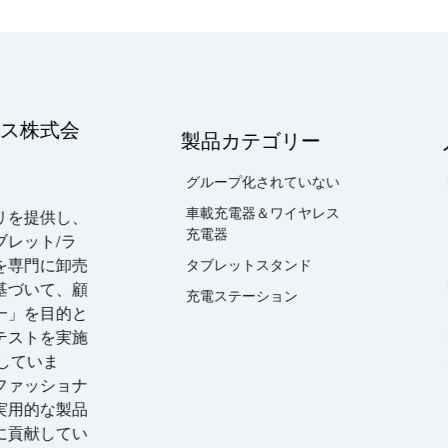
ス株式会
製品カテゴリー
グループ化されていない
車載充電器＆ワイヤレス
リを提供し、
充電器
レット/ラ
を専門に卸売
タブレットスタンド
基づいて、顧
充電ステーション
一」を目的と
テストを実施
していま
ファッショナ
実用的な製品
に貢献してい