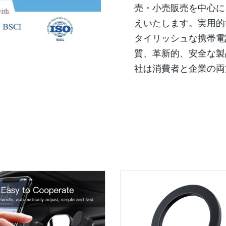
売・小売販売を中心に
えいたします。実用的
タイリッシュな携帯電
質、革新的、安全な製
社は消費者と企業の両
を獲得しています。当
に応え、顧客の要件に
は、誠実さ、品質、顧
きだと信じています。
期待を満たすだけでな
ます。国際規格を導入
品の安全性と認証を保
ルに存在感のある企業
ています。デザインの
り、当社の製品は実用