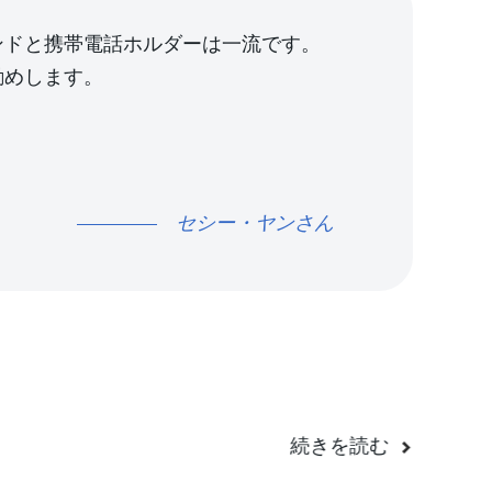
ズに応えるよう努めています。中国のインテリ
ンドと携帯電話ホルダーは一流です。
の消費者に提供するという当社の献身は、イノ
勧めします。
ジーを通じて生活を改善するという当社の使命
なたが私たちの旅に参加することを歓迎し、あ
サリのあらゆるニーズを満たす信頼できるパー
しみにしています。
セシー・ヤンさん
続きを読む