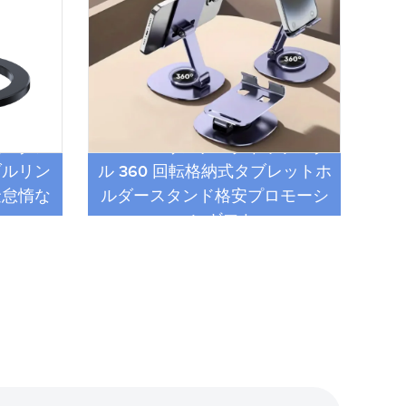
とが保証されます。当社の製品は、人々の生活
率的にするように設計されています。当社は、
ト製造を世界中の消費者に提供し、より多くの
とテクノロジーによってもたらされる価値の恩
常に努力しています。さらに、高品質で信頼性
話スタン
ユニバーサルデスクトップメタ
卸
提供するための当社の献身は、顧客の現在のニ
ブルリン
ル 360 回転格納式タブレットホ
話ホ
ありません。当社は常に未来に目を向け、急速
金怠惰な
ルダースタンド格安プロモーシ
席
する需要を予測し、対応するよう努めていま
ド
ョンギフト
な目標はお客様の生活の質を向上させることで
。研究開発への取り組みを通じて、当社は最新
タイルトレンドに合わせた新製品を常に導入し
、携帯電話アクセサリに関しては、適切なブラ
ことが重要です。当社は、顧客満足度、製品品
ションに重点を置き、市場リーダーとして傑出
つトレンディな製品を幅広く取り揃え、テクノ